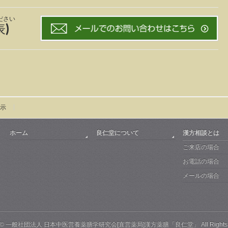
ださい
表)
示
ホーム
良仁堂について
漢方相談とは
ご来店の場合
お電話の場合
メールの場合
 ©
一般社団法人 日本中医営養薬膳学研究会[直営薬局]漢方薬膳「良仁堂」
All Right